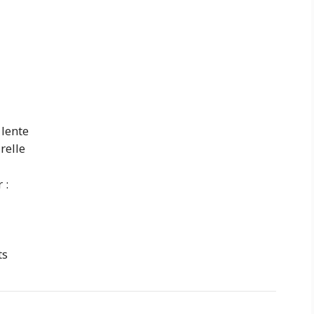
 lente
relle
 :
ts