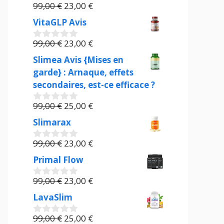
Le
Le
99,00
€
23,00
€
0
prix
prix
s
VitaGLP Avis
u
initial
actuel
r
était :
Le
est :
Le
99,00
€
23,00
€
5
0
99,00 €.
prix
23,00 €.
prix
s
Slimea Avis {Mises en
u
initial
actuel
garde} : Arnaque, effets
r
était :
est :
5
secondaires, est-ce efficace ?
99,00 €.
23,00 €.
Le
Le
99,00
€
25,00
€
0
prix
prix
s
Slimarax
u
initial
actuel
r
était :
Le
est :
Le
99,00
€
23,00
€
5
0
99,00 €.
prix
25,00 €.
prix
s
Primal Flow
u
initial
actuel
r
était :
Le
est :
Le
99,00
€
23,00
€
5
0
99,00 €.
prix
23,00 €.
prix
s
LavaSlim
u
initial
actuel
r
était :
Le
est :
Le
99,00
€
25,00
€
5
0