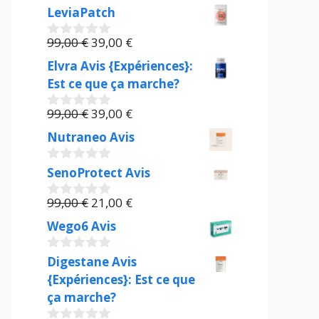
LeviaPatch
Le
Le
99,00
€
39,00
€
0
prix
prix
s
Elvra Avis {Expériences}:
u
initial
actuel
Est ce que ça marche?
r
était :
est :
5
99,00 €.
Le
39,00 €.
Le
99,00
€
39,00
€
0
prix
prix
s
Nutraneo Avis
u
initial
actuel
r
était :
est :
5
SenoProtect Avis
0
99,00 €.
39,00 €.
s
u
Le
Le
99,00
€
21,00
€
r
0
prix
prix
s
5
Wego6 Avis
u
initial
actuel
r
était :
est :
5
Digestane Avis
0
99,00 €.
21,00 €.
s
{Expériences}: Est ce que
u
ça marche?
r
5