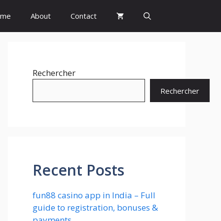
ome
About
Contact
Rechercher
Rechercher
Recent Posts
fun88 casino app in India – Full
guide to registration, bonuses &
payments