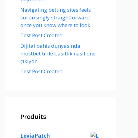
Navigating betting sites feels
surprisingly straightforward
once you know where to look
Test Post Created
Dijital bahis dünyasında
mostbet tr ile basitlik nasıl öne
çıkıyor
Test Post Created
Produits
LeviaPatch