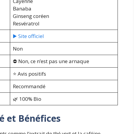
Cayenne
Banaba
Ginseng coréen
Resvératrol
▶️ Site officiel
Non
⛔️ Non, ce n’est pas une arnaque
⭐️ Avis positifs
Recommandé
🌿 100% Bio
té et Bénéfices
nts comme l’extrait de thé vert et la caféine