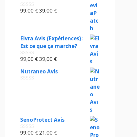
Le
Le
99,00
€
39,00
€
0
s
prix
prix
u
initial
actuel
r
était :
est :
5
Elvra Avis {Expériences}:
99,00 €.
39,00 €.
Est ce que ça marche?
Le
Le
99,00
€
39,00
€
0
s
prix
prix
u
Nutraneo Avis
initial
actuel
r
était :
est :
5
0
99,00 €.
39,00 €.
s
u
r
5
SenoProtect Avis
Le
Le
99,00
€
21,00
€
0