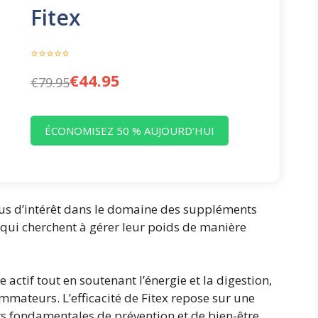
Fitex
⭐⭐⭐⭐⭐
€44.95
€79.95
ÉCONOMISEZ 50 % AUJOURD’HUI
plus d’intérêt dans le domaine des suppléments
 qui cherchent à gérer leur poids de manière
ctif tout en soutenant l’énergie et la digestion,
mateurs. L’efficacité de Fitex repose sur une
rs fondamentales de prévention et de bien-être.