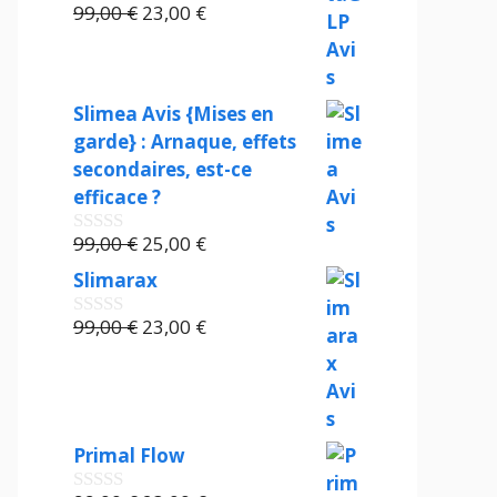
99,00 €.
23,00 €.
Le
Le
99,00
€
23,00
€
0
s
prix
prix
u
initial
actuel
r
était :
est :
5
Slimea Avis {Mises en
99,00 €.
23,00 €.
garde} : Arnaque, effets
secondaires, est-ce
efficace ?
Le
Le
99,00
€
25,00
€
0
s
prix
prix
Slimarax
u
initial
actuel
r
était :
Le
est :
Le
5
99,00
€
23,00
€
0
s
99,00 €.
prix
25,00 €.
prix
u
initial
actuel
r
était :
est :
5
99,00 €.
23,00 €.
Primal Flow