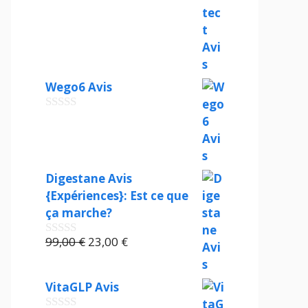
s
prix
prix
u
initial
actuel
r
était :
est :
5
99,00 €.
21,00 €.
Wego6 Avis
0
s
u
r
5
Digestane Avis
{Expériences}: Est ce que
ça marche?
Le
Le
99,00
€
23,00
€
0
s
prix
prix
u
initial
actuel
r
VitaGLP Avis
était :
est :
5