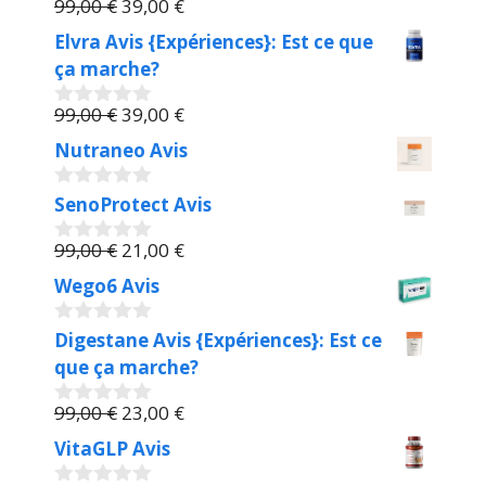
Le
Le
99,00
€
39,00
€
0
prix
prix
s
Elvra Avis {Expériences}: Est ce que
u
initial
actuel
ça marche?
r
était :
est :
5
99,00 €.
Le
39,00 €.
Le
99,00
€
39,00
€
0
prix
prix
s
Nutraneo Avis
u
initial
actuel
r
était :
est :
5
SenoProtect Avis
0
99,00 €.
39,00 €.
s
u
Le
Le
99,00
€
21,00
€
r
0
prix
prix
s
5
Wego6 Avis
u
initial
actuel
r
était :
est :
5
Digestane Avis {Expériences}: Est ce
0
99,00 €.
21,00 €.
s
que ça marche?
u
r
Le
Le
99,00
€
23,00
€
5
0
prix
prix
s
VitaGLP Avis
u
initial
actuel
r