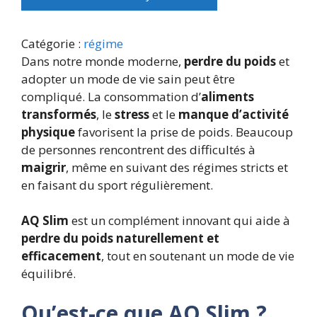
p
p
r
r
i
i
Catégorie :
régime
x
x
Dans notre monde moderne,
perdre du poids
et
i
a
adopter un mode de vie sain peut être
n
c
compliqué. La consommation d’
aliments
i
t
transformés
, le
stress
et le
manque d’activité
t
u
physique
favorisent la prise de poids. Beaucoup
i
e
de personnes rencontrent des difficultés à
a
l
maigrir
, même en suivant des régimes stricts et
l
e
en faisant du sport régulièrement.
é
s
t
t
AQ Slim
est un complément innovant qui aide à
a
perdre du poids naturellement et
i
:
efficacement
, tout en soutenant un mode de vie
t
2
équilibré.
1
:
,
Qu’est-ce que AQ Slim ?