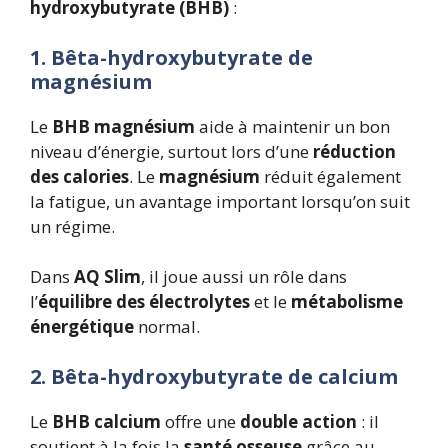
hydroxybutyrate (BHB)
:
1. Bêta-hydroxybutyrate de
magnésium
Le
BHB magnésium
aide à maintenir un bon
niveau d’énergie, surtout lors d’une
réduction
des calories
. Le
magnésium
réduit également
la fatigue, un avantage important lorsqu’on suit
un régime.
Dans
AQ Slim
, il joue aussi un rôle dans
l’
équilibre des électrolytes
et le
métabolisme
énergétique
normal.
2. Bêta-hydroxybutyrate de calcium
Le
BHB calcium
offre une
double action
: il
soutient à la fois la
santé osseuse
grâce au