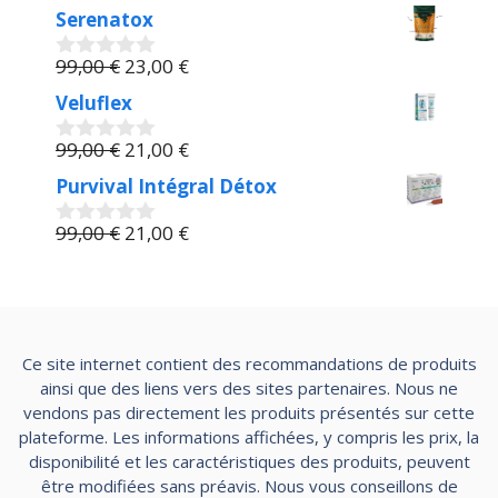
99,00 €.
prix
25,00 €.
prix
s
Serenatox
u
initial
actuel
r
était :
Le
est :
Le
99,00
€
23,00
€
5
0
99,00 €.
prix
21,00 €.
prix
s
Veluflex
u
initial
actuel
r
était :
Le
est :
Le
99,00
€
21,00
€
5
0
99,00 €.
prix
23,00 €.
prix
s
Purvival Intégral Détox
u
initial
actuel
r
était :
Le
est :
Le
99,00
€
21,00
€
5
0
99,00 €.
prix
21,00 €.
prix
s
u
initial
actuel
r
était :
est :
5
99,00 €.
21,00 €.
Ce site internet contient des recommandations de produits
ainsi que des liens vers des sites partenaires. Nous ne
vendons pas directement les produits présentés sur cette
plateforme. Les informations affichées, y compris les prix, la
disponibilité et les caractéristiques des produits, peuvent
être modifiées sans préavis. Nous vous conseillons de