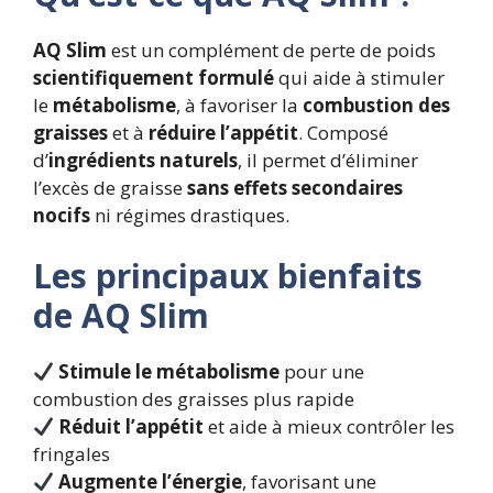
3
0
1
0
AQ Slim
est un complément de perte de poids
,
scientifiquement formulé
qui aide à stimuler
0
€
le
métabolisme
, à favoriser la
combustion des
0
.
graisses
et à
réduire l’appétit
. Composé
d’
ingrédients naturels
, il permet d’éliminer
€
l’excès de graisse
sans effets secondaires
.
nocifs
ni régimes drastiques.
Les principaux bienfaits
de AQ Slim
Stimule le métabolisme
pour une
combustion des graisses plus rapide
Réduit l’appétit
et aide à mieux contrôler les
fringales
Augmente l’énergie
, favorisant une