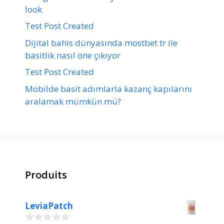
look
Test Post Created
Dijital bahis dünyasında mostbet tr ile
basitlik nasıl öne çıkıyor
Test Post Created
Mobilde basit adımlarla kazanç kapılarını
aralamak mümkün mü?
Produits
LeviaPatch